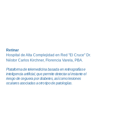
Retinar
Hospital de Alta Complejidad en Red "El Cruce" Dr.
Néstor Carlos Kirchner, Florencia Varela, PBA.
Plataforma de telemedicina basada en retinografías e
inteligencia artificial, que permite detectar al instante el
riesgo de ceguera por diabetes, así como lesiones
oculares asociadas a otro tipo de patologías.